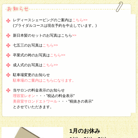
レディースシェービングのご案内は
こちら>>
(ブライダルコースは現在予約を中止しています。)
新日本髪のセットのお写真はこちら
>>
七五三のお写真は
こちら>>
卒業式の袴のお写真は
こちら>>
成人式のお写真は
こちら>>
駐車場変更のお知らせ
駐車場のご案内はこちらになります。
当サロンの料金表示のお知らせ
理容室レオン
・・・"税込の料金表示"
美容室サロンドエトワール
・・・"税抜きの表示"
とさせていただきます。
1月のお休み