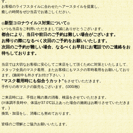
す。
お客様のライフスタイルに合わせたヘアースタイルを提案し、
癒しの時間をぜひ当店でお過ごしください。
新型コロナウイルス対策について
◎
◎
いつも当店をご利用いただきまして誠にありがとうございます。
都合により、当日や前日のご予約は難しい場合がございます。
お帰りの際になるべく次回のご予約をお願いいたします。
次回のご予約が難しい場合、なるべくお早目にお電話でのご連絡をお
待ちしております。
当店では大切なお客様に安心してご来店をして頂くために対策といたしまして、
スタッフ全員のマスク着用、またお客様にもマスクの常時着用をお願いしており
ます。(施術中も外さずお付け下さい。）
”マスク着用時にも似合うカット”
をさせていただきます。
手作りの布マスクの販売もございます。(\300/枚)
ご来店時には、手指と靴の裏の消毒、検温をさせていただきます。
(※体調不良時や、体温が37.0℃以上あった場合の施術はお断りさせていただきま
す。)
換気・加湿をし、消毒にも努めております。
皆様のご理解とご協力お願いいたします。