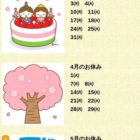
3㈪ 4㈫
10㈪ 11㈫
17㈪ 18㈫
24㈪ 25㈫
31㈪
4月のお休み
1㈫
7㈪ 8㈫
14㈪ 15㈫
21㈪ 22㈫
28㈪ 29㈫
5月のお休み