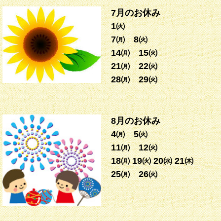
7月のお休み
1㈫
7㈪ 8㈫
14㈪ 15㈫
21㈪ 22㈫
28㈪ 29㈫
8月のお休み
4㈪ 5㈫
11㈪ 12㈫
18㈪ 19㈫ 20㈬ 21㈭
25㈪ 26㈫