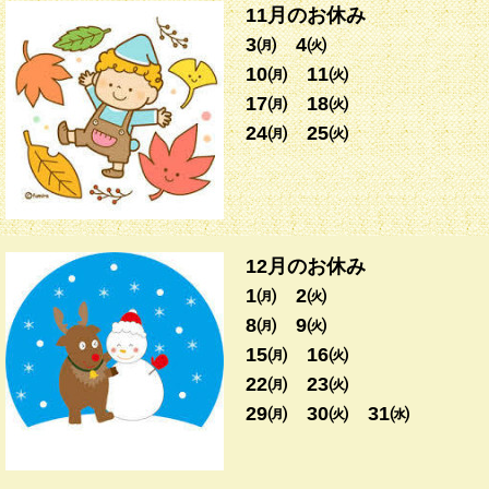
11月のお休み
3㈪ 4㈫
10㈪ 11㈫
17㈪ 18㈫
24㈪ 25㈫
12月のお休み
1㈪ 2㈫
8㈪ 9㈫
15㈪ 16㈫
22㈪ 23㈫
29㈪ 30㈫ 31㈬