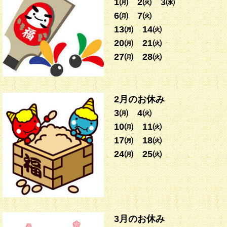
1㈪ 2㈫ 3㈬
6㈪ 7㈫
13㈪ 14㈫
20㈪ 21㈫
27㈪ 28㈫
2月のお休み
3㈪ 4㈫
10㈪ 11㈫
17㈪ 18㈫
24㈪ 25㈫
3月のお休み