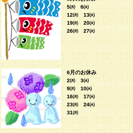
5㈪ 6㈫
12㈪ 13㈫
19㈪ 20㈫
26㈪ 27㈫
6月のお休み
2㈪ 3㈫
9㈪ 10㈫
16㈪ 17㈫
23㈪ 24㈫
31㈪