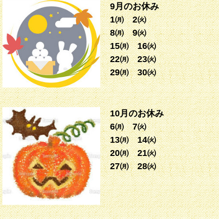
9月のお休み
1㈪ 2㈫
8㈪ 9㈫
15㈪ 16㈫
22㈪ 23㈫
29㈪ 30㈫
10月のお休み
6㈪ 7㈫
13㈪ 14㈫
20㈪ 21㈫
27㈪ 28㈫